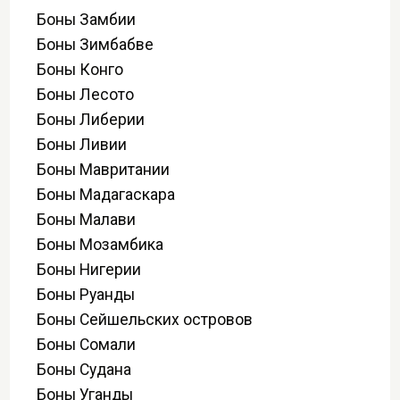
Боны Замбии
Боны Зимбабве
Боны Конго
Боны Лесото
Боны Либерии
Боны Ливии
Боны Мавритании
Боны Мадагаскара
Боны Малави
Боны Мозамбика
Боны Нигерии
Боны Руанды
Боны Сейшельских островов
Боны Сомали
Боны Судана
Боны Уганды