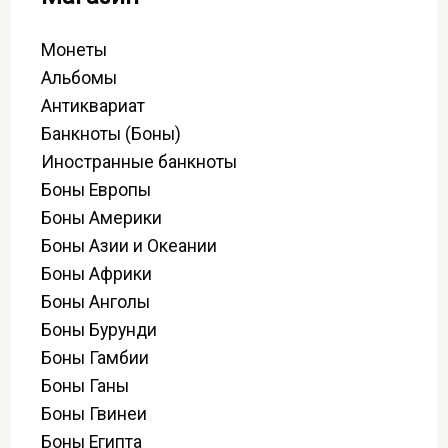
Монеты
Альбомы
Антиквариат
Банкноты (Боны)
Иностранные банкноты
Боны Европы
Боны Америки
Боны Азии и Океании
Боны Африки
Боны Анголы
Боны Бурунди
Боны Гамбии
Боны Ганы
Боны Гвинеи
Боны Египта