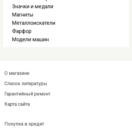
Значки и медали
Магниты
Металлоискатели
Фарфор
Модели машин
О магазине
Список литературы
Гарантийный ремонт
Карта сайта
Покупка в кредит