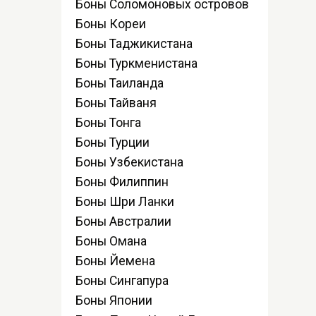
Боны Соломоновых островов
Боны Кореи
Боны Таджикистана
Боны Туркменистана
Боны Таиланда
Боны Тайваня
Боны Тонга
Боны Турции
Боны Узбекистана
Боны Филиппин
Боны Шри Ланки
Боны Австралии
Боны Омана
Боны Йемена
Боны Сингапура
Боны Японии