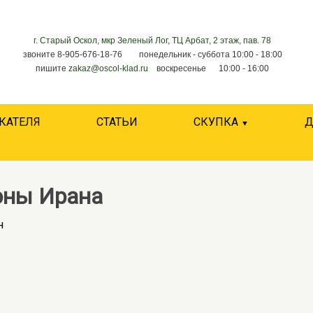
г. Старый Оскол, мкр Зеленый Лог, ТЦ Арбат, 2 этаж, пав. 78
звоните 8-905-676-18-76 понедельник - суббота 10:00 - 18:00
пишите
zakaz@oscol-klad.ru
воскресенье 10:00 - 16:00
КАТЕЛЯ
СТАТЬИ
СКУПКА
Д
оны Ирана
н