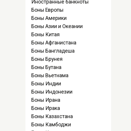
Иностранные банкноты
Боны Европы
Боны Америки
Боны Азии и Океании
Боны Китая
Боны Афганистана
Боны Бангладеша
Боны Брунея
Боны Бутана
Боны Вьетнама
Боны Индии
Боны Индонезии
Боны Ирана
Боны Ирака
Боны Казахстана
Боны Камбоджи